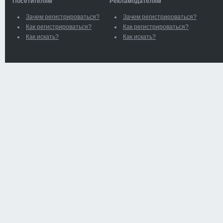
Посетителям
Рекламодателям
Зачем регистрироваться?
Зачем регистрироваться?
Как регистрироваться?
Как регистрироваться?
Как искать?
Как искать?