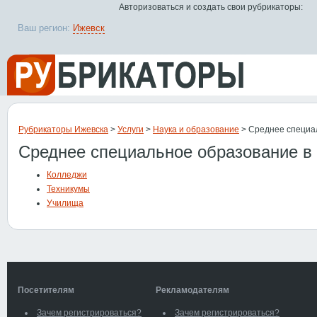
Авторизоваться и создать свои рубрикаторы:
Ваш регион:
Ижевск
Рубрикаторы Ижевска
>
Услуги
>
Наука и образование
> Среднее специа
Среднее специальное образование в
Колледжи
Техникумы
Училища
Посетителям
Рекламодателям
Зачем регистрироваться?
Зачем регистрироваться?